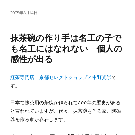
投
2025年8月14日
稿
日:
抹茶碗の作り手は名工の子で
も名工にはなれない 個人の
感性が出る
紅茶専門店 京都セレクトショップ／中野光崇
で
す。
日本で抹茶用の茶碗が作られて400年の歴史がある
と言われていますが、代々、抹茶碗を作る家、陶磁
器を作る家が存在します。