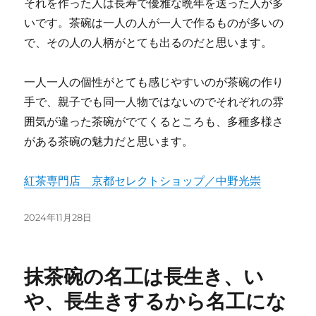
それを作った人は長寿で優雅な晩年を送った人が多
いです。茶碗は一人の人が一人で作るものが多いの
で、その人の人柄がとても出るのだと思います。
一人一人の個性がとても感じやすいのが茶碗の作り
手で、親子でも同一人物ではないのでそれぞれの雰
囲気が違った茶碗がでてくるところも、多種多様さ
がある茶碗の魅力だと思います。
紅茶専門店 京都セレクトショップ／中野光崇
投
2024年11月28日
稿
日:
抹茶碗の名工は長生き、い
や、長生きするから名工にな