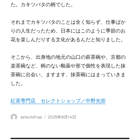
た。カキツバタの柄でした。
それまでカキツバタのことは全く知らず、仕事ばか
りの人生だったため、日本にはこのように季節のお
花を楽しんだりする文化があるんだと知りました。
そこから、出身地の地元の山口の萩茶碗や、京都の
楽茶碗など、柄のない釉薬や形で個性を表現した抹
茶碗に出会い、ますます、抹茶碗にはまっていきま
した。
紅茶専門店 セレクトショップ／中野光崇
投
投
selectshop
2025年8月14日
稿
稿
者
日: